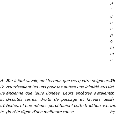
d
’
u
n
e
p
o
m
m
e
.
À
A
E
Car il faut savoir, ami lecteur, que ces quatre seigneurs
M
L
To
l’o
u
n
nourrissaient les uns pour les autres une inimitié aussi
a
a
ut
ue
n
f
ancienne que leurs lignées. Leurs ancêtres s’étaient
i
v
co
st
o
i
disputés terres, droits de passage et faveurs des
s
é
m
s’é
r
n
belles, et eux-mêmes perpétuaient cette tradition avec
v
r
me
te
d
,
un zèle digne d’une meilleure cause.
e
i
nç