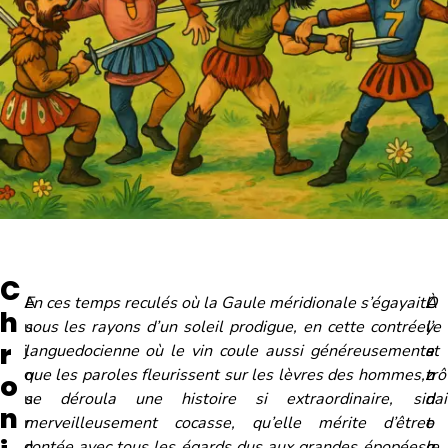
C
A
En ces temps reculés où la Gaule méridionale s’égayait
O
L
À
h
u
sous les rayons d’un soleil prodigue, en cette contrée
y
’
l’e
r
j
languedocienne où le vin coule aussi généreusement
e
a
st
o
que les paroles fleurissent sur les lèvres des hommes,
z
n
trô
o
u
se déroula une histoire si extraordinaire, si
d
d
nai
n
r
merveilleusement cocasse, qu’elle mérite d’être
o
e
t
d
contée avec tous les égards dus aux grandes épopées
n
g
le