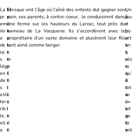
La
E
M
Lorsque vint l’âge où l’aîné des enfants dut gagner son
L
L
Un
pr
n
a
pain, ses parents, à contre-coeur, le conduisirent dans
à
a
jou
em
d
i
une ferme sur les hauteurs du Larzac, tout près du
-
d
r
ièr
e
s
hameau de La Vacquerie. Ils s’accordèrent avec le
h
i
po
e
s
c
propriétaire d’un vaste domaine et placèrent leur fils
a
s
urt
de
t
e
tant aimé comme berger.
u
t
an
ce
e
t
t
a
t,
s
m
t
,
n
alo
lég
p
e
s
c
rs
en
s
f
u
e
qu’
de
t
é
r
é
il
s
r
l
c
t
ret
est
è
i
e
a
ro
ter
s
c
c
i
uv
rib
l
i
a
t
ait
le,
o
t
u
g
sa
ell
i
é
s
r
fa
e
n
f
s
a
mil