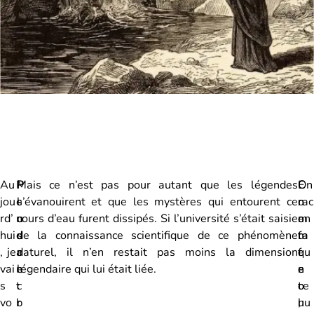
Au
P
P
Mais ce n’est pas pour autant que les légendes
E
C
On
jou
e
l
s’évanouirent et que les mystères qui entourent ce
n
o
rac
rd’
n
u
cours d’eau furent dissipés. Si l’université s’était saisie
e
m
on
hui
d
s
de la connaissance scientifique de ce phénomène
f
m
ta
, je
a
d
naturel, il n’en restait pas moins la dimension
f
e
qu
vai
n
e
légendaire qui lui était liée.
e
n
e
s
t
c
t
o
ce
vo
b
r
,
u
hu