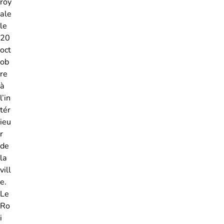
roy
ale
le
20
oct
ob
re
à
l’in
tér
ieu
r
de
la
vill
e.
Le
Ro
i