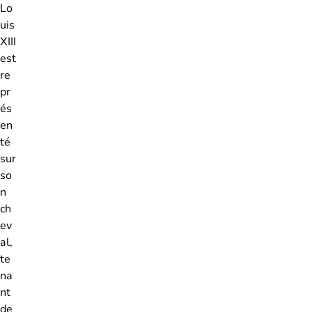
Lo
uis
XIII
est
re
pr
és
en
té
sur
so
n
ch
ev
al,
te
na
nt
de