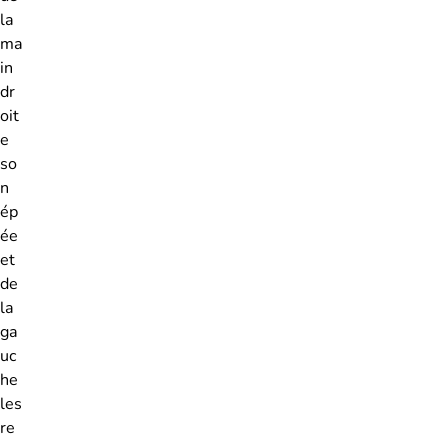
la
ma
in
dr
oit
e
so
n
ép
ée
et
de
la
ga
uc
he
les
re