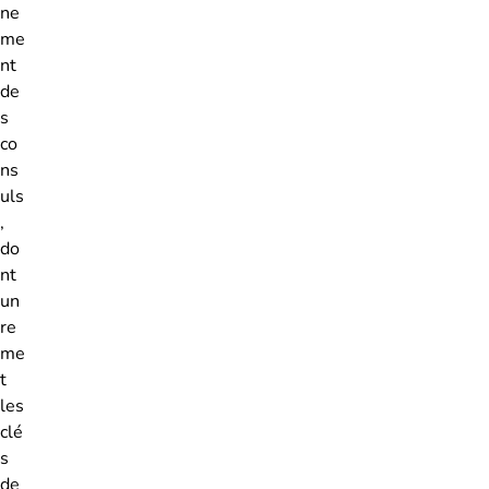
ne
me
nt
de
s
co
ns
uls
,
do
nt
un
re
me
t
les
clé
s
de