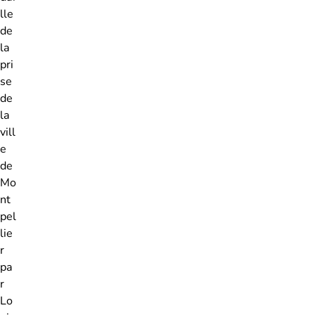
lle
de
la
pri
se
de
la
vill
e
de
Mo
nt
pel
lie
r
pa
r
Lo