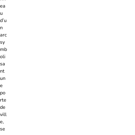
ea
u
d’u
n
arc
sy
mb
oli
sa
nt
un
e
po
rte
de
vill
e,
se