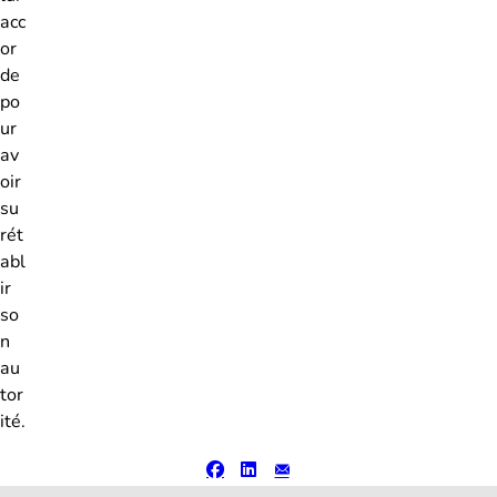
acc
or
de
po
ur
av
oir
su
rét
abl
ir
so
n
au
tor
ité.