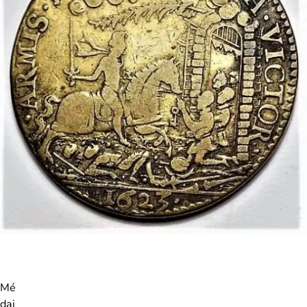
Mé
dai