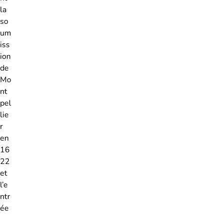
la
so
um
iss
ion
de
Mo
nt
pel
lie
r
en
16
22
et
l’e
ntr
ée