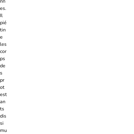
nn
es.
Il
pié
tin
e
les
cor
ps
de
s
pr
ot
est
an
ts
dis
si
mu