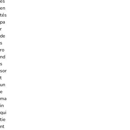
és
en
tés
pa
r
de
s
ro
nd
s
sor
t
un
e
ma
in
qui
tie
nt