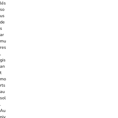
lés
so
us
de
s
ar
mu
res
,
gis
an
t
mo
rts
au
sol
.
Au
niv