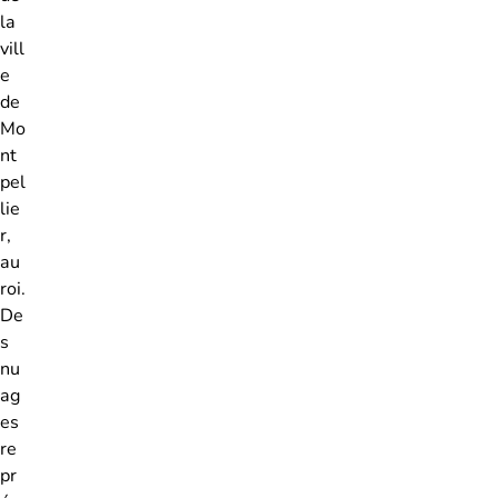
la
vill
e
de
Mo
nt
pel
lie
r,
au
roi.
De
s
nu
ag
es
re
pr