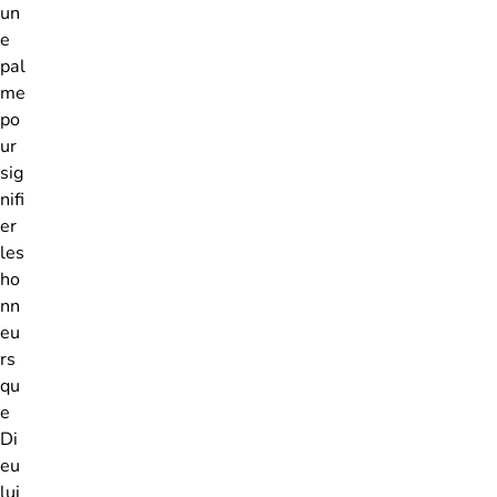
un
e
pal
me
po
ur
sig
nifi
er
les
ho
nn
eu
rs
qu
e
Di
eu
lui