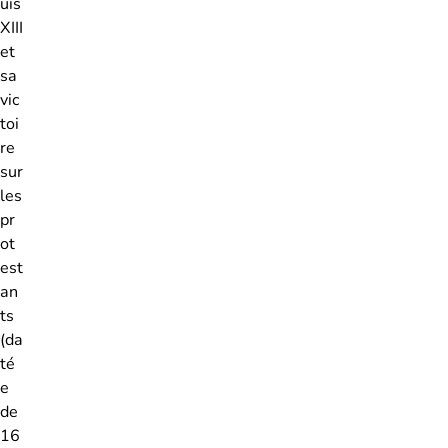
uis
XIII
et
sa
vic
toi
re
sur
les
pr
ot
est
an
ts
(da
té
e
de
16