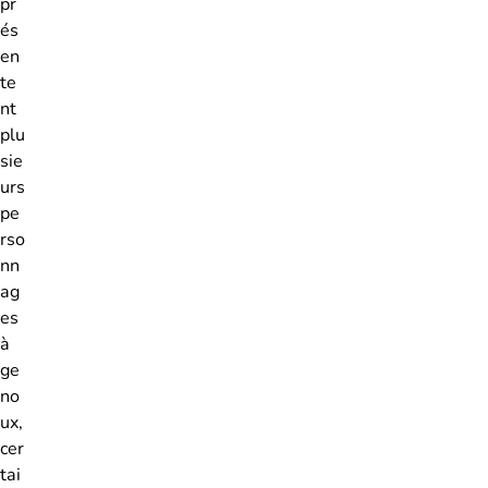
pr
és
en
te
nt
plu
sie
urs
pe
rso
nn
ag
es
à
ge
no
ux,
cer
tai